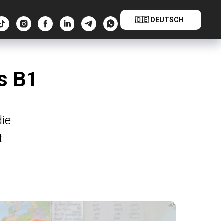
🇩🇪 DEUTSCH
s B1
die
t